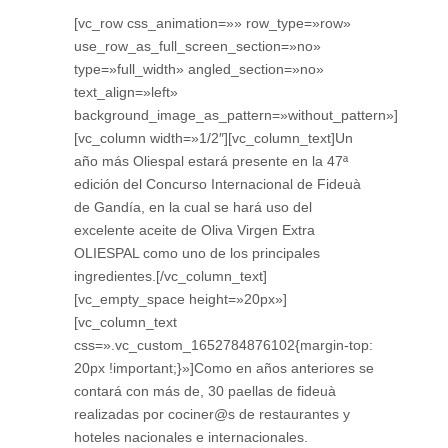
[vc_row css_animation=»» row_type=»row»
use_row_as_full_screen_section=»no»
type=»full_width» angled_section=»no»
text_align=»left»
background_image_as_pattern=»without_pattern»]
[vc_column width=»1/2″][vc_column_text]Un
año más Oliespal estará presente en la 47ª
edición del Concurso Internacional de Fideuà
de Gandía, en la cual se hará uso del
excelente aceite de Oliva Virgen Extra
OLIESPAL como uno de los principales
ingredientes.[/vc_column_text]
[vc_empty_space height=»20px»]
[vc_column_text
css=».vc_custom_1652784876102{margin-top:
20px !important;}»]Como en años anteriores se
contará con más de, 30 paellas de fideuà
realizadas por cociner@s de restaurantes y
hoteles nacionales e internacionales.