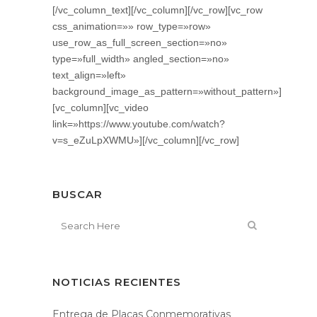
[/vc_column_text][/vc_column][/vc_row][vc_row
css_animation=»» row_type=»row»
use_row_as_full_screen_section=»no»
type=»full_width» angled_section=»no»
text_align=»left»
background_image_as_pattern=»without_pattern»]
[vc_column][vc_video
link=»https://www.youtube.com/watch?
v=s_eZuLpXWMU»][/vc_column][/vc_row]
BUSCAR
NOTICIAS RECIENTES
Entrega de Placas Conmemorativas