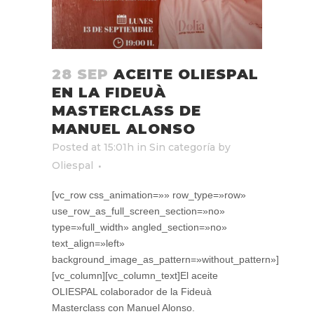
28 SEP
ACEITE OLIESPAL
EN LA FIDEUÀ
MASTERCLASS DE
MANUEL ALONSO
Posted at 15:01h
in
Sin categoría
by
Oliespal
[vc_row css_animation=»» row_type=»row»
use_row_as_full_screen_section=»no»
type=»full_width» angled_section=»no»
text_align=»left»
background_image_as_pattern=»without_pattern»]
[vc_column][vc_column_text]El aceite
OLIESPAL colaborador de la Fideuà
Masterclass con Manuel Alonso.